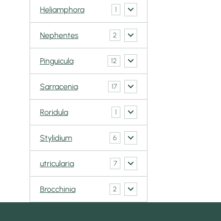
Heliamphora
1
Nephentes
2
Pinguicula
12
Sarracenia
17
Roridula
1
Stylidium
6
utricularia
7
Brocchinia
2