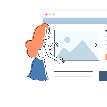
Accueil
Pages
Galerie CarniVorace
Biblis
Liniflora
Plante carnivore , Byblis Liniflora.