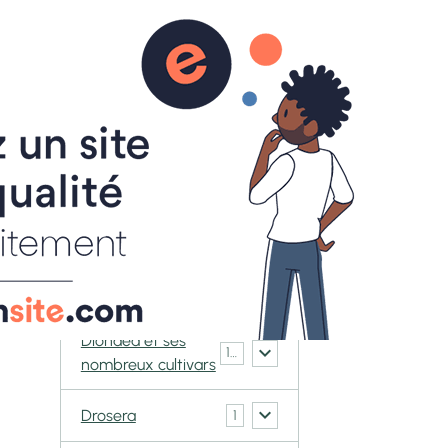
0
ACT
BOUTIQUE
Galerie CarniVorace
Cephalotus
6
follicularis
Biblis
1
Darlingtonia
2
Californica
Dionaea et ses
148
nombreux cultivars
Drosera
1