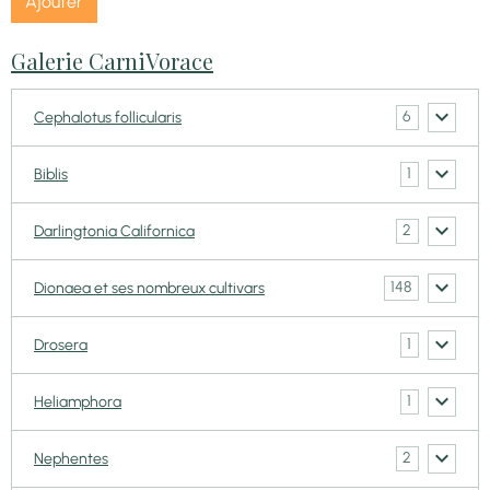
Ajouter
Galerie CarniVorace
6
Cephalotus follicularis
1
Biblis
2
Darlingtonia Californica
148
Dionaea et ses nombreux cultivars
1
Drosera
1
Heliamphora
2
Nephentes