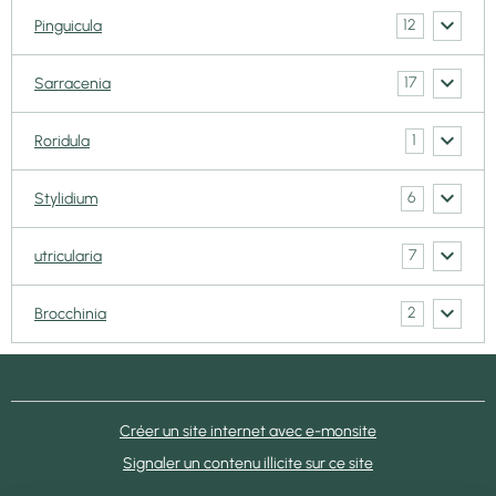
12
Pinguicula
17
Sarracenia
1
Roridula
6
Stylidium
7
utricularia
2
Brocchinia
Créer un site internet avec e-monsite
Signaler un contenu illicite sur ce site