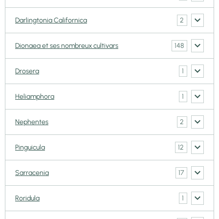
2
Darlingtonia Californica
148
Dionaea et ses nombreux cultivars
1
Drosera
1
Heliamphora
2
Nephentes
12
Pinguicula
17
Sarracenia
1
Roridula