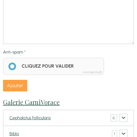
Anti-spam
CLIQUEZ POUR VALIDER
IconCaptcha ©
Ajouter
Galerie CarniVorace
6
Cephalotus follicularis
1
Biblis