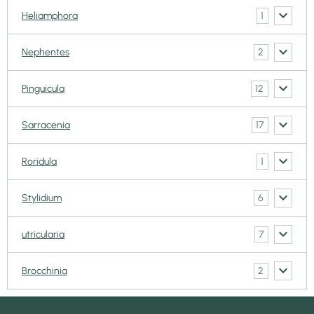
1
Heliamphora
2
Nephentes
12
Pinguicula
17
Sarracenia
1
Roridula
6
Stylidium
7
utricularia
2
Brocchinia