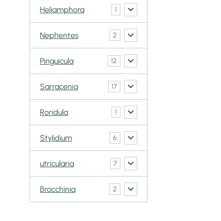
Heliamphora
1
Nephentes
2
Pinguicula
12
Sarracenia
17
Roridula
1
Stylidium
6
utricularia
7
Brocchinia
2