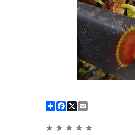
Partager
Facebook
X
Email
★
★
★
★
★