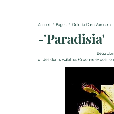
Accueil
Pages
Galerie CarniVorace
-'Paradisia'
Beau clone érigée en été aya
et des dents voilettes (à bonne exposition)