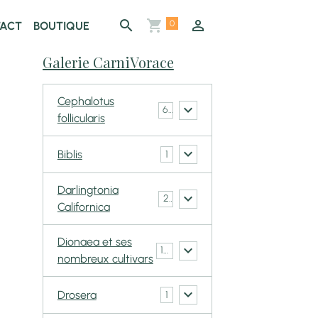
0
ACT
BOUTIQUE
Galerie CarniVorace
Cephalotus
6
follicularis
é
Biblis
1
Darlingtonia
2
Californica
Dionaea et ses
148
nombreux cultivars
Drosera
1