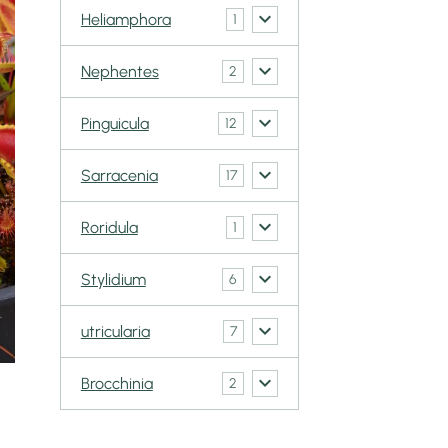
Heliamphora
1
Nephentes
2
Pinguicula
12
Sarracenia
17
Roridula
1
Stylidium
6
utricularia
7
Brocchinia
2