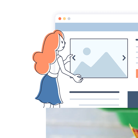
Accueil
Pages
Galerie CarniVorace
-'B01 arced t
C'est une plante éri
couleur à l'intérieur du piège :