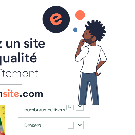
0
ACT
BOUTIQUE
Galerie CarniVorace
Cephalotus
6
follicularis
Biblis
1
Darlingtonia
2
Californica
Dionaea et ses
148
nombreux cultivars
Drosera
1