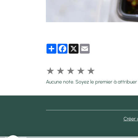
Partager
Facebook
X
Email
★
★
★
★
★
Aucune note. Soyez le premier à attribuer
Créer 