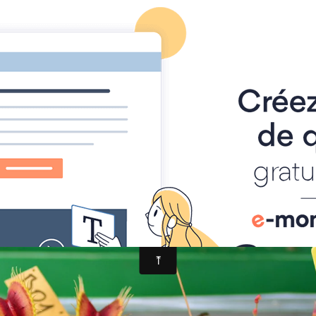
ACCUEIL
PRÉSENTATION
FORUM
FACEBOOK
CONT
Dionaea et ses nombreux cultivars
-'B01 arced trap'
rap'
gée en été qui a un dégradé de