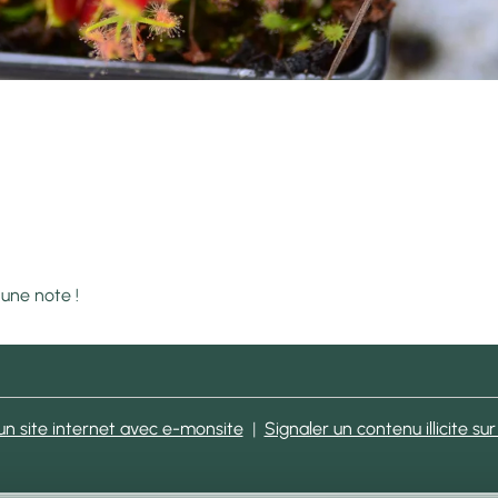
 une note !
un site internet avec e-monsite
Signaler un contenu illicite sur