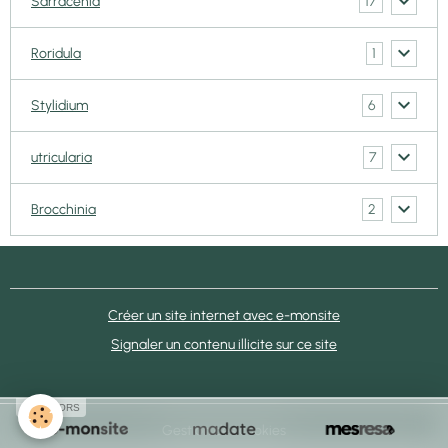
17
Sarracenia
1
Roridula
6
Stylidium
7
utricularia
2
Brocchinia
Créer un site internet avec e-monsite
Signaler un contenu illicite sur ce site
SPONSORS
Gestion des cookies