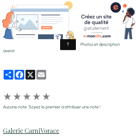
-'Ruby red'
Photos et description
avenir.
Partager
Facebook
X
Email
★
★
★
★
★
Aucune note. Soyez le premier à attribuer une note !
Galerie CarniVorace