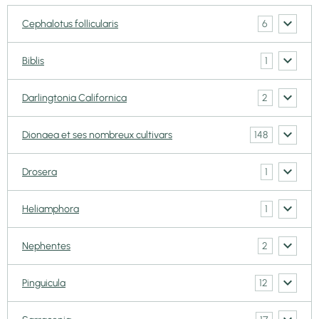
6
Cephalotus follicularis
1
Biblis
2
Darlingtonia Californica
148
Dionaea et ses nombreux cultivars
1
Drosera
1
Heliamphora
2
Nephentes
12
Pinguicula