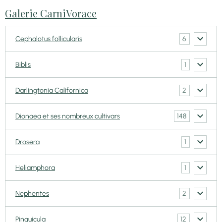
Galerie CarniVorace
6
Cephalotus follicularis
1
Biblis
2
Darlingtonia Californica
148
Dionaea et ses nombreux cultivars
1
Drosera
1
Heliamphora
2
Nephentes
12
Pinguicula