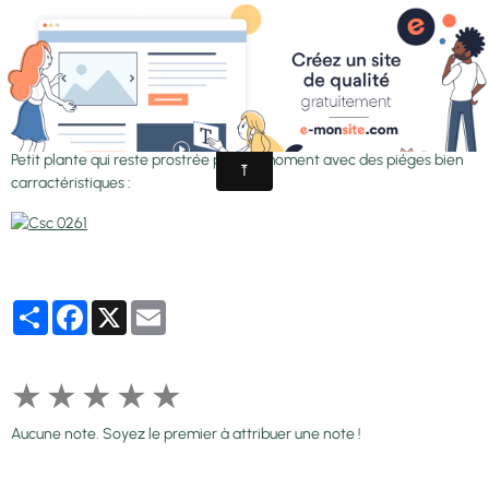
-'Quadratfalle'
Petit plante qui reste prostrée pour le moment avec des piéges bien
carractéristiques :
Partager
Facebook
X
Email
★
★
★
★
★
Aucune note. Soyez le premier à attribuer une note !