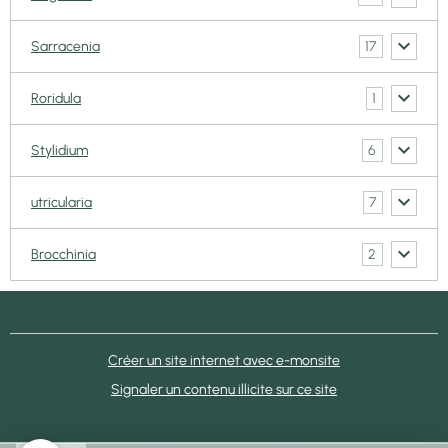
17
Sarracenia
1
Roridula
6
Stylidium
7
utricularia
2
Brocchinia
Créer un site internet avec e-monsite
Signaler un contenu illicite sur ce site