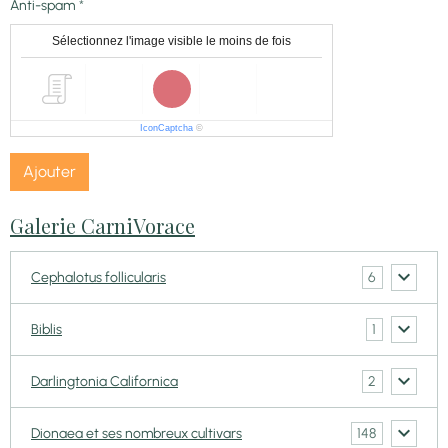
Anti-spam
Sélectionnez l'image visible le moins de fois
IconCaptcha
©
Ajouter
Galerie CarniVorace
6
Cephalotus follicularis
1
Biblis
2
Darlingtonia Californica
148
Dionaea et ses nombreux cultivars