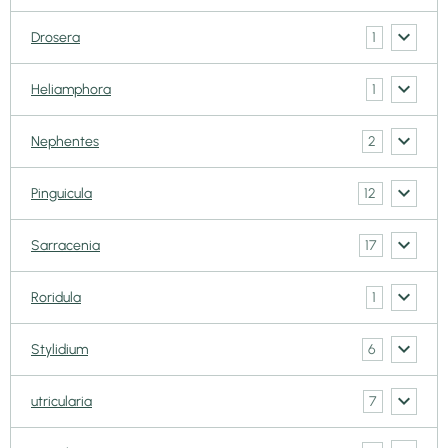
1
Drosera
1
Heliamphora
2
Nephentes
12
Pinguicula
17
Sarracenia
1
Roridula
6
Stylidium
7
utricularia