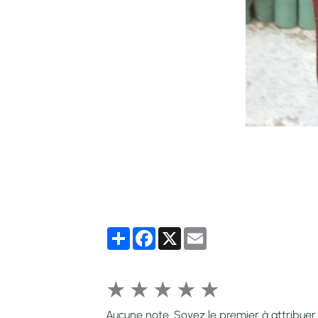
Partager
Facebook
X
Email
★
★
★
★
★
Aucune note. Soyez le premier à attribuer