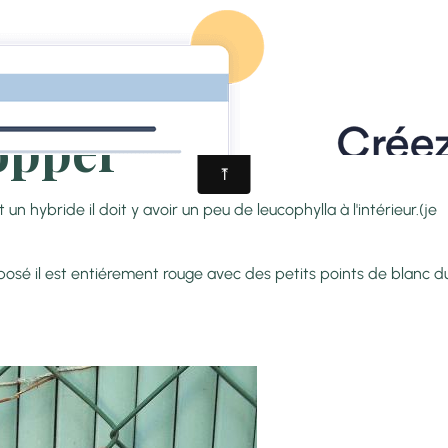
ACCUEIL
PRÉSENTATION
FORUM
FACEBOOK
CONT
Sarracenia
X Juthatip Sopper
opper
it y avoir un peu de leucophylla à l'intérieur.(je
nt rouge avec des petits points de blanc d