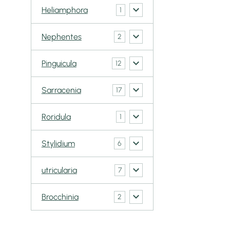
Heliamphora
1
Nephentes
2
Pinguicula
12
Sarracenia
17
Roridula
1
Stylidium
6
utricularia
7
Brocchinia
2