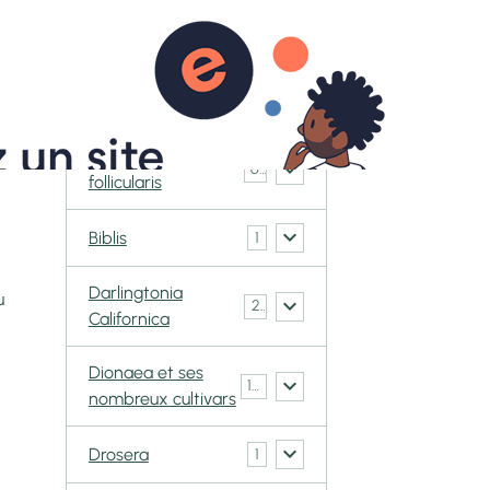
0
ACT
BOUTIQUE
Galerie CarniVorace
Cephalotus
6
follicularis
Biblis
1
Darlingtonia
u
2
Californica
Dionaea et ses
148
nombreux cultivars
Drosera
1