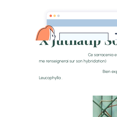
Accueil
Pages
Galerie CarniVorace
X Juthatip S
Ce sarracenia et un hybride il do
me renseignerai sur son hybridation)
Bien exposé il est entiéreme
Leucophylla .