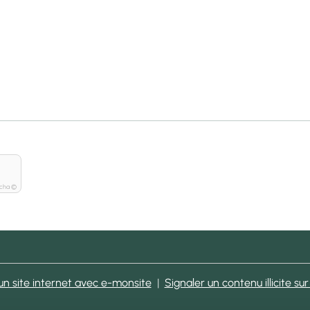
tcha ©
un site internet avec e-monsite
Signaler un contenu illicite sur