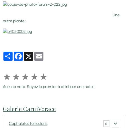
Une
autre plante :
Partager
Facebook
X
Email
★
★
★
★
★
Aucune note. Soyez le premier à attribuer une note !
Galerie CarniVorace
6
Cephalotus follicularis