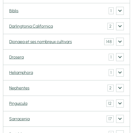
1
Biblis
2
Darlingtonia Californica
148
Dionaea et ses nombreux cultivars
1
Drosera
1
Heliamphora
2
Nephentes
12
Pinguicula
17
Sarracenia