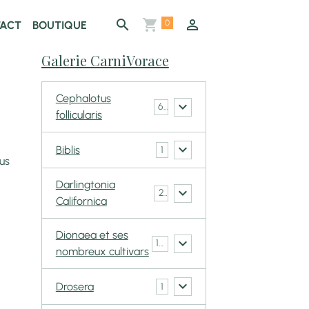
0
ACT
BOUTIQUE
Galerie CarniVorace
Cephalotus
6
follicularis
Biblis
1
lus
Darlingtonia
2
Californica
Dionaea et ses
148
nombreux cultivars
Drosera
1