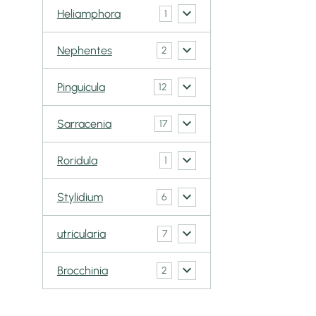
Heliamphora
1
Nephentes
2
Pinguicula
12
Sarracenia
17
Roridula
1
Stylidium
6
utricularia
7
Brocchinia
2