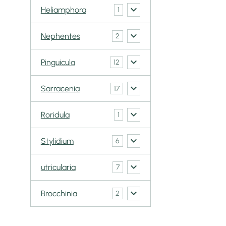
Heliamphora
1
Nephentes
2
Pinguicula
12
Sarracenia
17
Roridula
1
Stylidium
6
utricularia
7
Brocchinia
2