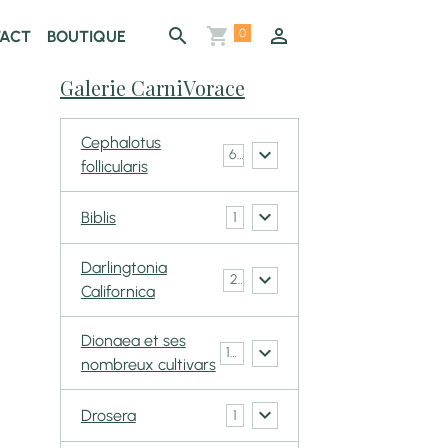
0
ACT
BOUTIQUE
Galerie CarniVorace
Cephalotus
6
follicularis
Biblis
1
Darlingtonia
2
Californica
Dionaea et ses
148
nombreux cultivars
Drosera
1