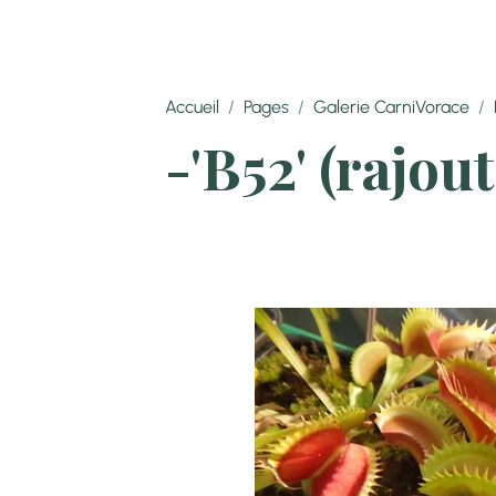
Accueil
Pages
Galerie CarniVorace
-'B52' (rajou
Normalement c'est un clo
Voici le clone reçu