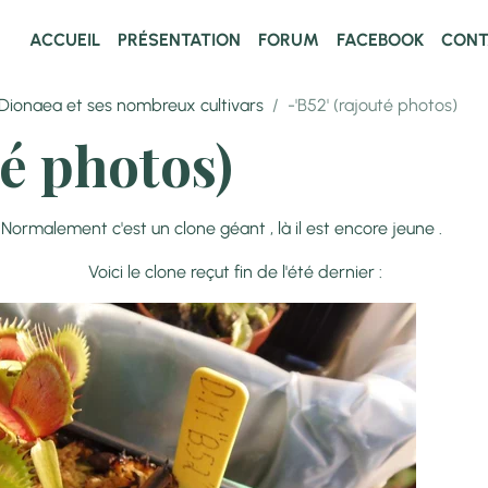
ACCUEIL
PRÉSENTATION
FORUM
FACEBOOK
CONT
Dionaea et ses nombreux cultivars
-'B52' (rajouté photos)
té photos)
ne géant , là il est encore jeune .
t fin de l'été dernier :