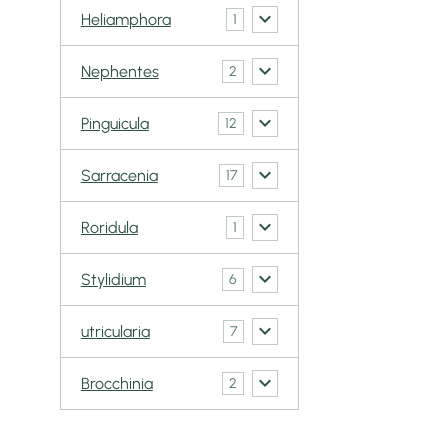
Heliamphora
1
Nephentes
2
Pinguicula
12
Sarracenia
17
Roridula
1
Stylidium
6
utricularia
7
Brocchinia
2