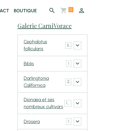
0
ACT
BOUTIQUE
Galerie CarniVorace
Cephalotus
6
follicularis
Biblis
1
Darlingtonia
2
Californica
Dionaea et ses
148
nombreux cultivars
Drosera
1