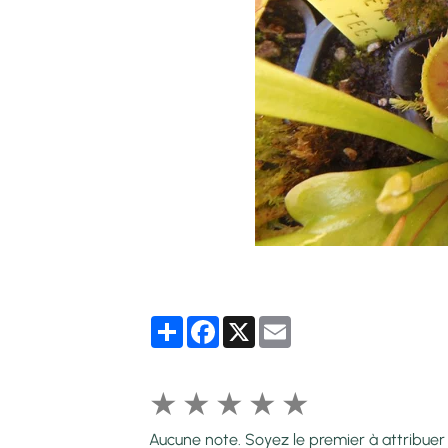
Partager
Facebook
X
Email
★
★
★
★
★
Aucune note. Soyez le premier à attribuer