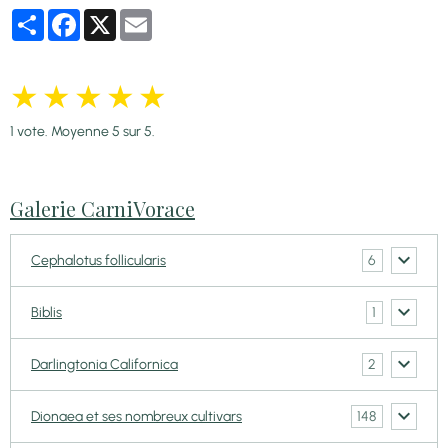
Partager
Facebook
X
Email
★
★
★
★
★
1
vote. Moyenne
5
sur 5.
Galerie CarniVorace
6
Cephalotus follicularis
1
Biblis
2
Darlingtonia Californica
148
Dionaea et ses nombreux cultivars