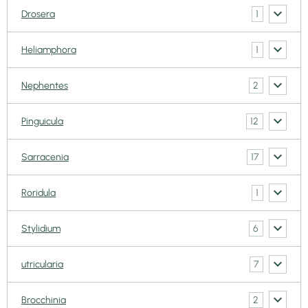
1
Drosera
1
Heliamphora
2
Nephentes
12
Pinguicula
17
Sarracenia
1
Roridula
6
Stylidium
7
utricularia
2
Brocchinia