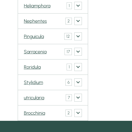
Heliamphora
1
Nephentes
2
Pinguicula
12
Sarracenia
17
Roridula
1
Stylidium
6
utricularia
7
Brocchinia
2