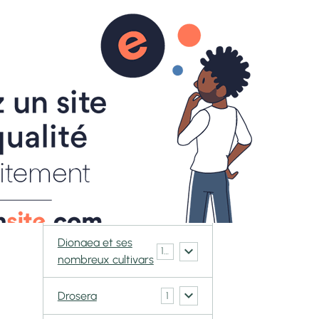
0
ACT
BOUTIQUE
Galerie CarniVorace
Cephalotus
6
follicularis
Biblis
1
Darlingtonia
2
Californica
Dionaea et ses
148
nombreux cultivars
Drosera
1