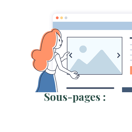
Accueil
Pages
Galerie CarniVorace
Cephalotus f
Voici mon album des différents Cephalot
Sous-pages :