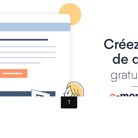
ACCUEIL
PRÉSENTATION
FORUM
FACEBOOK
CONT
Cephalotus follicularis
ollicularis
us sur Facebook
ici
.