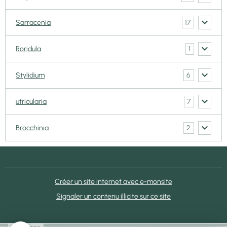
17
Sarracenia
1
Roridula
6
Stylidium
7
utricularia
2
Brocchinia
Créer un site internet avec e-monsite
Signaler un contenu illicite sur ce site