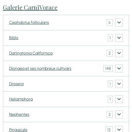
Galerie CarniVorace
6
Cephalotus follicularis
1
Biblis
2
Darlingtonia Californica
148
Dionaea et ses nombreux cultivars
1
Drosera
1
Heliamphora
2
Nephentes
12
Pinguicula