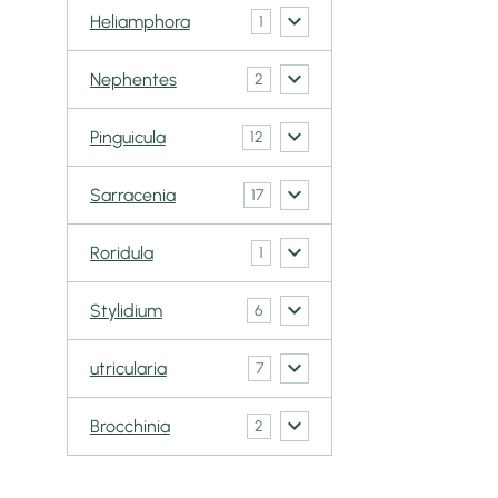
Heliamphora
1
Nephentes
2
Pinguicula
12
Sarracenia
17
Roridula
1
Stylidium
6
utricularia
7
Brocchinia
2