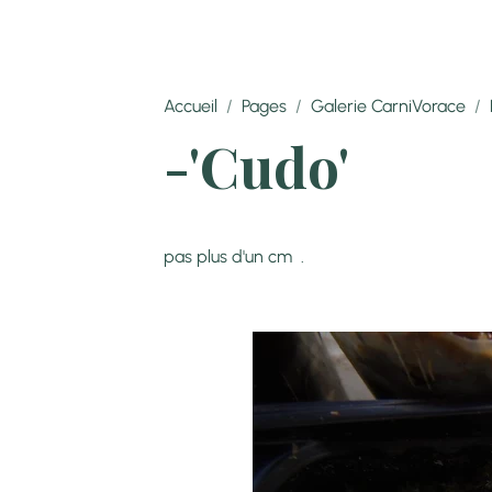
Accueil
Pages
Galerie CarniVorace
-'Cudo'
Cette dionée a la parti
pas plus d'un cm .
(Cliquez p