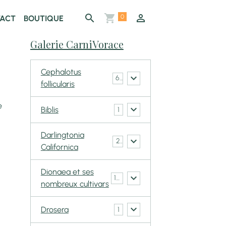
0
ACT
BOUTIQUE
Galerie CarniVorace
Cephalotus
6
follicularis
e
Biblis
1
Darlingtonia
2
Californica
Dionaea et ses
148
nombreux cultivars
Drosera
1