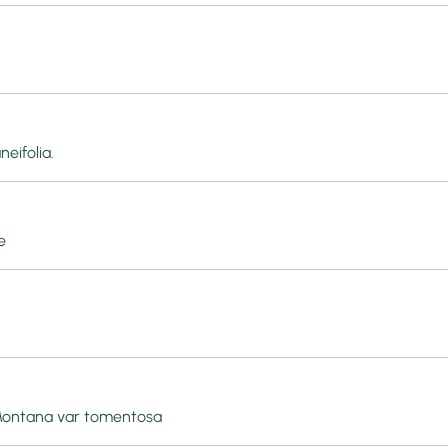
neifolia.
e
, Montana var tomentosa