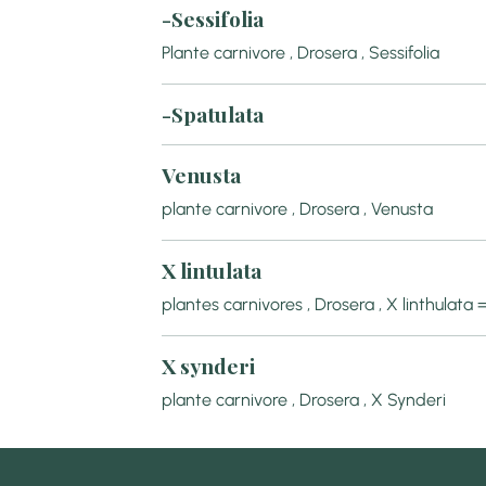
-Sessifolia
Plante carnivore , Drosera , Sessifolia
-Spatulata
Venusta
plante carnivore , Drosera , Venusta
X lintulata
plantes carnivores , Drosera , X linthulata =
X synderi
plante carnivore , Drosera , X Synderi