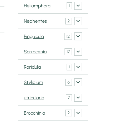
Heliamphora
1
Nephentes
2
Pinguicula
12
Sarracenia
17
Roridula
1
Stylidium
6
utricularia
7
Brocchinia
2