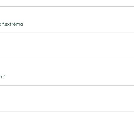
da f.extréma
nt"