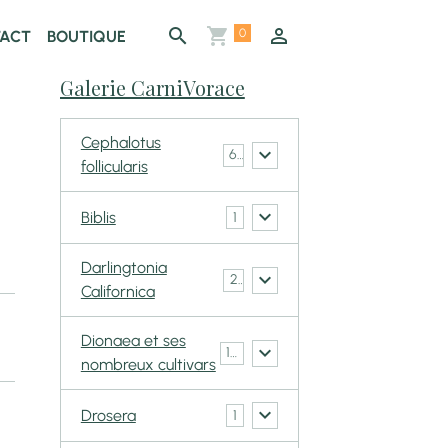
0
ACT
BOUTIQUE
Galerie CarniVorace
Cephalotus
6
follicularis
Biblis
1
Darlingtonia
2
Californica
Dionaea et ses
148
nombreux cultivars
Drosera
1