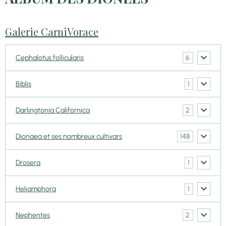
Galerie CarniVorace
6
Cephalotus follicularis
1
Biblis
2
Darlingtonia Californica
148
Dionaea et ses nombreux cultivars
1
Drosera
1
Heliamphora
2
Nephentes