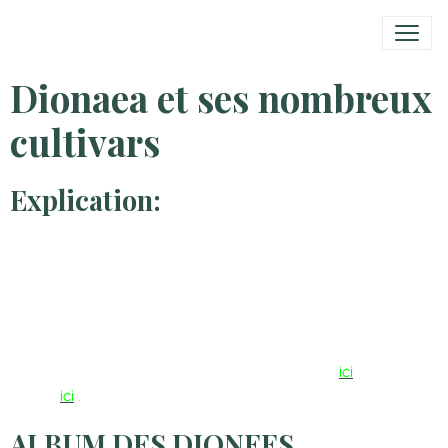
Dionaea et ses nombreux
cultivars
Explication:
Là où il y a une photo ou une petite icône "new" à côté du
nom de la plante c'est que la page a était modifiée il y a
moins de 30 jours.
Pour toutes les photos cliquez dessus pour les agrandir.
Voici les albums de mes dionées sur Facebook
ici
et le
nouvel
ici
.
ALBUM DES DIONEES