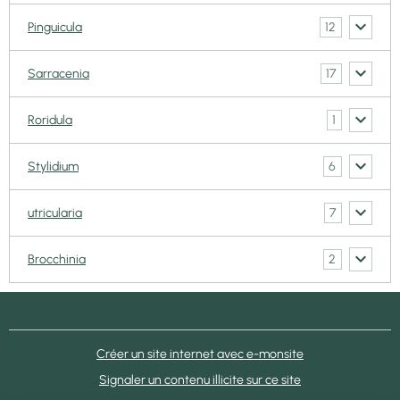
12
Pinguicula
17
Sarracenia
1
Roridula
6
Stylidium
7
utricularia
2
Brocchinia
Créer un site internet avec e-monsite
Signaler un contenu illicite sur ce site