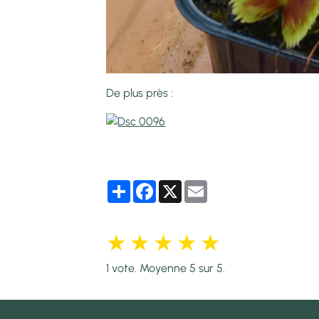
De plus près :
Partager
Facebook
X
Email
★
★
★
★
★
1
vote. Moyenne
5
sur 5.