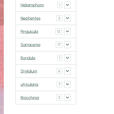
Heliamphora
1
Nephentes
2
Pinguicula
12
Sarracenia
17
Roridula
1
Stylidium
6
utricularia
7
Brocchinia
2