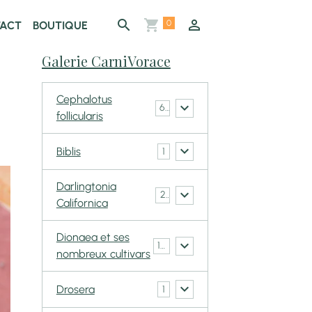
0
ACT
BOUTIQUE
Galerie CarniVorace
Cephalotus
6
follicularis
Biblis
1
Darlingtonia
2
Californica
Dionaea et ses
148
nombreux cultivars
Drosera
1