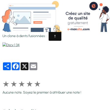
-'Fuzzy tooth'
Un clone à dents fusionnées :
Partager
Facebook
X
Email
★
★
★
★
★
Aucune note. Soyez le premier à attribuer une note !