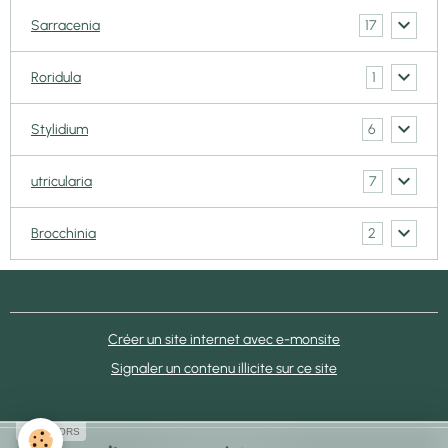
17
Sarracenia
1
Roridula
6
Stylidium
7
utricularia
2
Brocchinia
Créer un site internet avec e-monsite
Signaler un contenu illicite sur ce site
SPONSORS