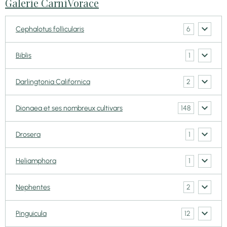
Galerie CarniVorace
6
Cephalotus follicularis
1
Biblis
2
Darlingtonia Californica
148
Dionaea et ses nombreux cultivars
1
Drosera
1
Heliamphora
2
Nephentes
12
Pinguicula