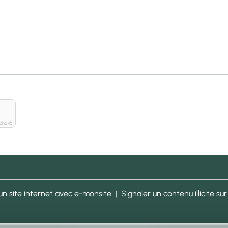
tcha ©
un site internet avec e-monsite
Signaler un contenu illicite sur