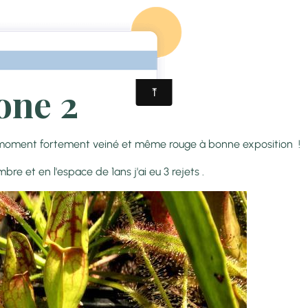
ACCUEIL
PRÉSENTATION
FORUM
FACEBOOK
CONT
Sarracenia
Purpurea Clone 2
one 2
le moment fortement veiné et même rouge à bonne exposition !
bre et en l'espace de 1ans j'ai eu 3 rejets .