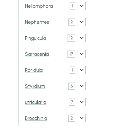
Heliamphora
1
Nephentes
2
Pinguicula
12
Sarracenia
17
Roridula
1
Stylidium
6
utricularia
7
Brocchinia
2