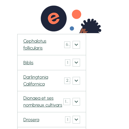
0
ACT
BOUTIQUE
Galerie CarniVorace
Cephalotus
6
follicularis
Biblis
1
Darlingtonia
2
Californica
Dionaea et ses
148
nombreux cultivars
Drosera
1