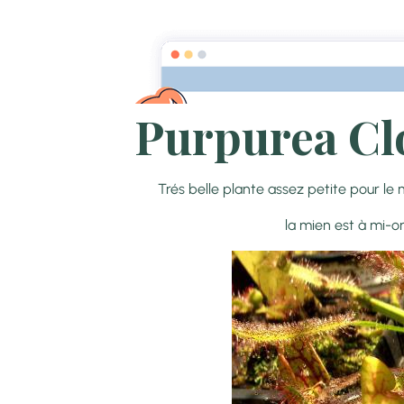
Accueil
Pages
Galerie CarniVorace
Purpurea Cl
Trés belle plante assez petite pour 
la mien est à mi-om