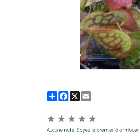
Partager
Facebook
X
Email
★
★
★
★
★
Aucune note. Soyez le premier à attribuer