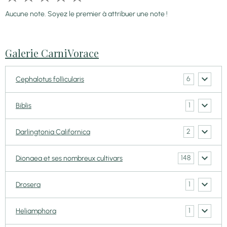
Aucune note. Soyez le premier à attribuer une note !
Galerie CarniVorace
6
Cephalotus follicularis
1
Biblis
2
Darlingtonia Californica
148
Dionaea et ses nombreux cultivars
1
Drosera
1
Heliamphora