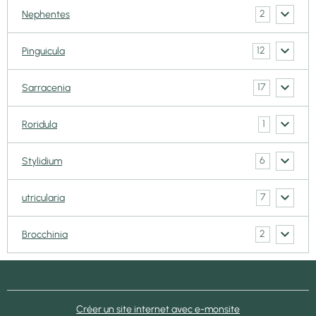
2
Nephentes
12
Pinguicula
17
Sarracenia
1
Roridula
6
Stylidium
7
utricularia
2
Brocchinia
Créer un site internet avec e-monsite