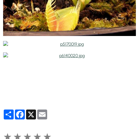
Partager
Facebook
X
Email
★
★
★
★
★