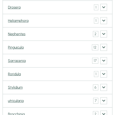
1
Drosera
1
Heliamphora
2
Nephentes
12
Pinguicula
17
Sarracenia
1
Roridula
6
Stylidium
7
utricularia
2
Brocchinia