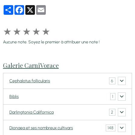
Partager
Facebook
X
Email
★
★
★
★
★
Aucune note. Soyez le premier à attribuer une note !
Galerie CarniVorace
6
Cephalotus follicularis
1
Biblis
2
Darlingtonia Californica
148
Dionaea et ses nombreux cultivars