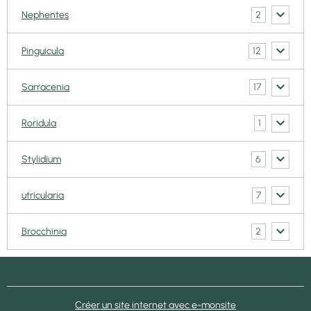
2
Nephentes
12
Pinguicula
17
Sarracenia
1
Roridula
6
Stylidium
7
utricularia
2
Brocchinia
Créer un site internet avec e-monsite