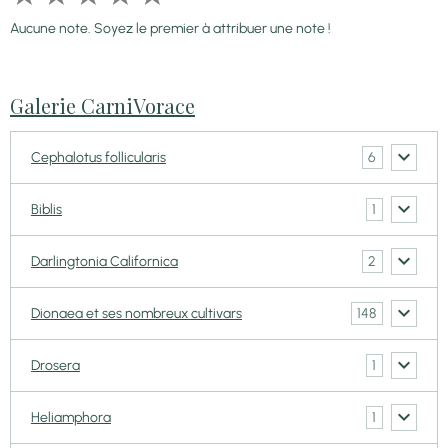
Aucune note. Soyez le premier à attribuer une note !
Galerie CarniVorace
6
Cephalotus follicularis
1
Biblis
2
Darlingtonia Californica
148
Dionaea et ses nombreux cultivars
1
Drosera
1
Heliamphora