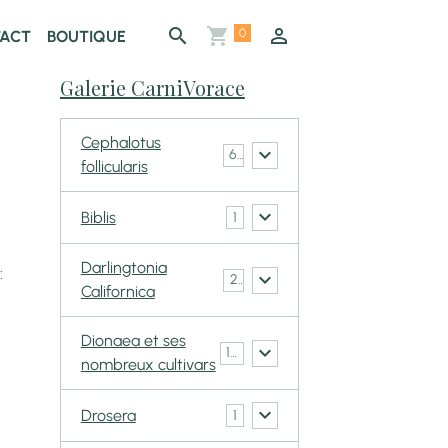
0
ACT
BOUTIQUE
Galerie CarniVorace
Cephalotus
6
follicularis
Biblis
1
Darlingtonia
:
2
Californica
Dionaea et ses
148
nombreux cultivars
Drosera
1