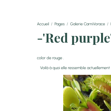
Accueil
Pages
Galerie CarniVorace
-'Red purple
Petite plante érigée ay
color de rouge .
Voilà à quoi elle ressemble actuellement 