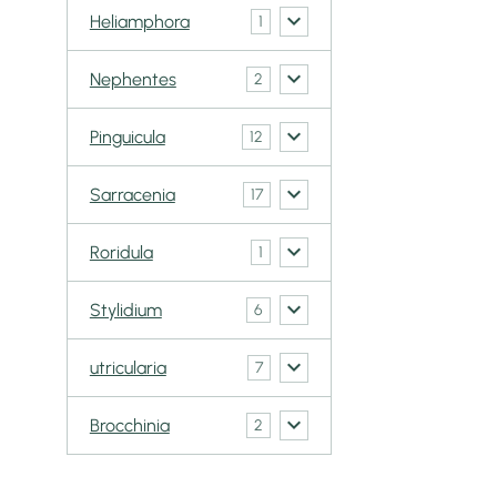
Heliamphora
1
Nephentes
2
Pinguicula
12
Sarracenia
17
Roridula
1
Stylidium
6
utricularia
7
Brocchinia
2