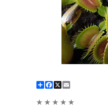
Partager
Facebook
X
Email
★
★
★
★
★