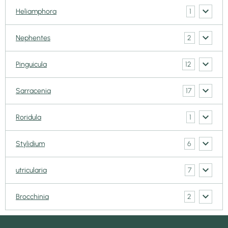
1
Heliamphora
2
Nephentes
12
Pinguicula
17
Sarracenia
1
Roridula
6
Stylidium
7
utricularia
2
Brocchinia