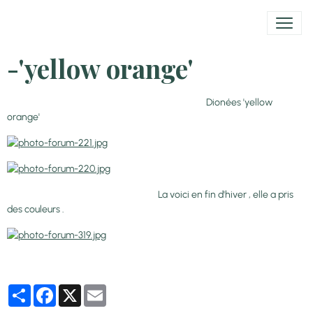
-'yellow orange'
Dionées 'yellow
orange'
La voici en fin d'hiver , elle a pris
des couleurs .
Partager
Facebook
X
Email