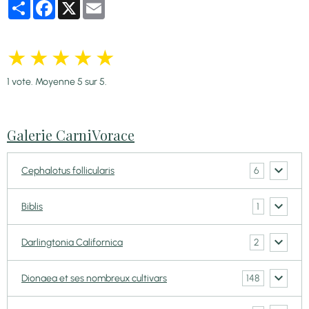
Partager
Facebook
X
Email
★
★
★
★
★
1
vote. Moyenne
5
sur 5.
Galerie CarniVorace
6
Cephalotus follicularis
1
Biblis
2
Darlingtonia Californica
148
Dionaea et ses nombreux cultivars