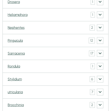
1
Drosera
1
Heliamphora
2
Nephentes
12
Pinguicula
17
Sarracenia
1
Roridula
6
Stylidium
7
utricularia
2
Brocchinia