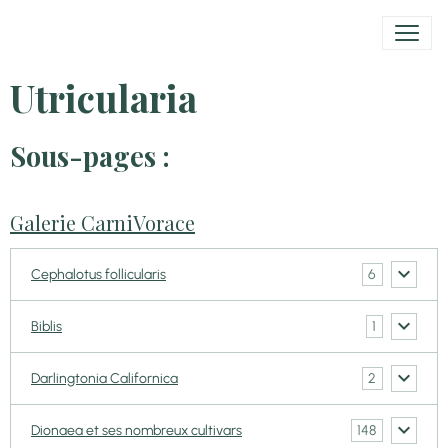
Utricularia
Sous-pages :
Galerie CarniVorace
6
Cephalotus follicularis
1
Biblis
2
Darlingtonia Californica
148
Dionaea et ses nombreux cultivars