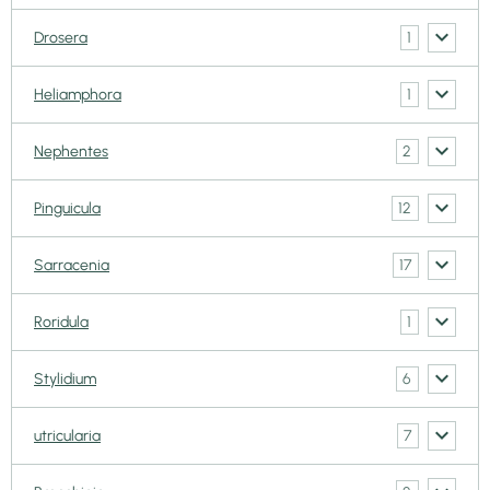
1
Drosera
1
Heliamphora
2
Nephentes
12
Pinguicula
17
Sarracenia
1
Roridula
6
Stylidium
7
utricularia