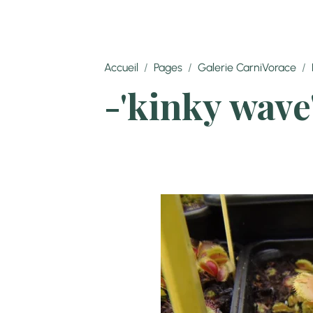
Accueil
Pages
Galerie CarniVorace
-'kinky wave
La dionée 'k
(Cliquez pou