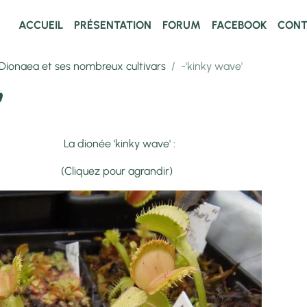
ACCUEIL
PRÉSENTATION
FORUM
FACEBOOK
CONT
Dionaea et ses nombreux cultivars
-'kinky wave'
'
inky wave' :
r agrandir)