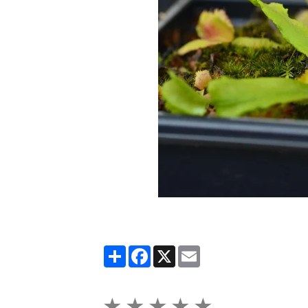
Partager
Facebook
X
Email
★
★
★
★
★