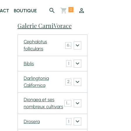
0
ACT
BOUTIQUE
Galerie CarniVorace
Cephalotus
6
follicularis
Biblis
1
Darlingtonia
2
Californica
Dionaea et ses
148
nombreux cultivars
Drosera
1