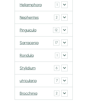
Heliamphora
1
Nephentes
2
Pinguicula
12
Sarracenia
17
Roridula
1
Stylidium
6
utricularia
7
Brocchinia
2