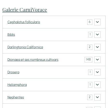
Galerie CarniVorace
6
Cephalotus follicularis
1
Biblis
2
Darlingtonia Californica
148
Dionaea et ses nombreux cultivars
1
Drosera
1
Heliamphora
2
Nephentes