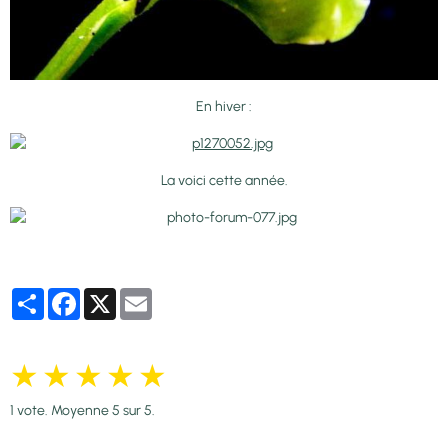
En hiver :
La voici cette année.
Partager
Facebook
X
Email
★
★
★
★
★
1
vote. Moyenne
5
sur 5.