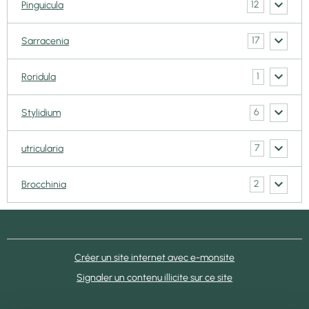
12
Pinguicula
17
Sarracenia
1
Roridula
6
Stylidium
7
utricularia
2
Brocchinia
Créer un site internet avec e-monsite
Signaler un contenu illicite sur ce site