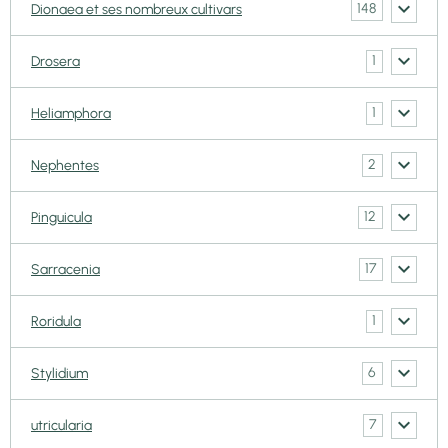
148
Dionaea et ses nombreux cultivars
1
Drosera
1
Heliamphora
2
Nephentes
12
Pinguicula
17
Sarracenia
1
Roridula
6
Stylidium
7
utricularia