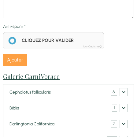
Anti-spam
CLIQUEZ POUR VALIDER
IconCaptcha ©
Ajouter
Galerie CarniVorace
6
Cephalotus follicularis
1
Biblis
2
Darlingtonia Californica