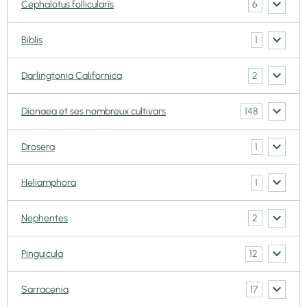
6
Cephalotus follicularis
1
Biblis
2
Darlingtonia Californica
148
Dionaea et ses nombreux cultivars
1
Drosera
1
Heliamphora
2
Nephentes
12
Pinguicula
17
Sarracenia