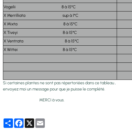
Vogelii 8 à 15°C
X Merrilliata sup à 1°C
X Mixta 8 à 15°C
X Tiveyi 8 à 15°C
X Ventrata 8 à 15°C
X Wittei 8 à 15°C
Si certaines plantes ne sont pas répertoriées dans ce tableau ,
envoyez moi un message pour que je puisse le complété.
MERCI à vous.
Partager
Facebook
X
Email