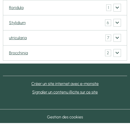
1
Roridula
6
Stylidium
7
utricularia
2
Brocchinia
Créer un site internet avec e-monsite
Signaler un contenu illicite sur ce site
Gestion des cookies