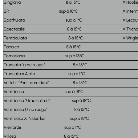
Singlana 8 à 15°C
X Ho
SP. sup à 18°C
X In
Spathulata sup à 1°C
X Le
Spectabilis 8 à 15°C
X Tr
Tentaculata 8 a 15°C
X Wr
Tabaica 8 à 15°C
Tomoriana sup à 18°C
Truncata "urne rouge" 8 à 15°C
Truncata x Alata sup à 1°C
Veitchii "Péristome doré" 8 à 15°C
Ventricosa sup à 18°C
Ventricosa "Urne créme" sup à 18°C
Ventricosa Urne rouge" 8 à 15°C
Ventrcosa X N.Burrkei sup à 18°C
Vieillardii sup à 1°C
Villosa 8 à 15°C